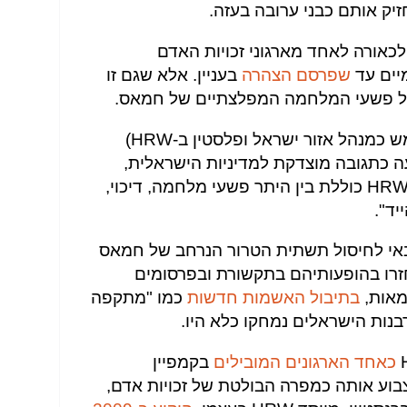
זיק אותם כבני ערובה בעזה.
Human , הנחשב לכאורה לאחד מארגוני זכויות האדם
יים עד
שפרסם הצהרה
בעניין. אלא שגם זו
 של פשעי המלחמה המפלצתיים של חמאס.
(המשמש כמנהל אזור ישראל ופלסטין ב-HRW)
 כתגובה מוצדקת למדיניות הישראלית,
אשר לפי רשימת הסיסמאות של HRW כוללת בין היתר פשעי מלחמה, דיכוי,
יד".
י לחיסול תשתית הטרור הנרחב של חמאס
חזרו בהופעותיהם בתקשורת ובפרסומים
מאות,
בתיבול האשמות חדשות
כמו "מתקפה
נות הישראלים נמחקו כלא היו.
כאחד הארגונים המובילים
בקמפיין
לצבוע אותה כמפרה הבולטת של זכויות אדם,