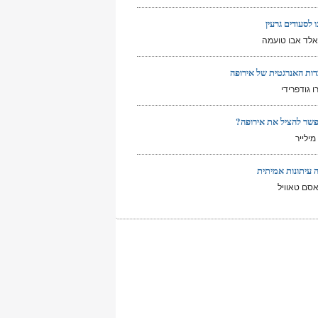
 לסעודים גרעין
לד אבו טועמה
ות האנרגטית של אירופה
 גודפרידי
שר להציל את אירופה?
מילייר
ה עיתונות אמיתית
סם טאוויל