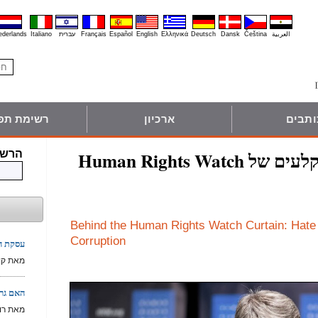
العربية
Čeština
Dansk
Deutsch
Ελληνικά
English
Español
Français
עברית
Italiano
ederlands
ותבים
ארכיון
רשימת תפ
Human Rights 
הרשם
Behind the Human Rights Watch Curtain: Hate
Corruption
עסקת ה-F35 עם טורקיה: האיום הבא ע
מאת קון 
האם גרמ
מאת רוב