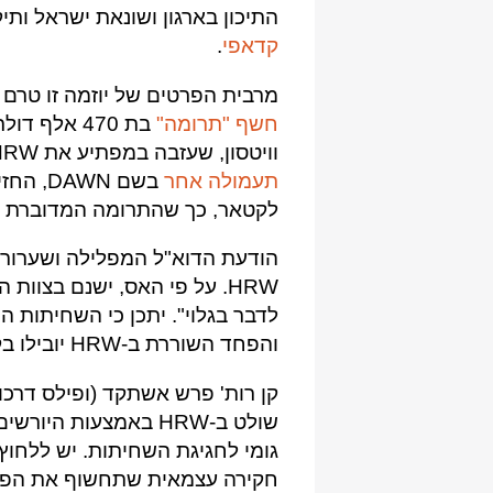
התיכון בארגון ושונאת ישראל ותי
קדאפי
.
מרבית הפרטים של יוזמה זו טרם נחשפו, אך ב-020
חשף "תרומה"
בת 470 אלף
וויטסון, שעזבה במפתיע את HRW בדיוק בזמן הפרסום וכעת
תעמולה אחר
בשם WN
לקטאר, כך שהתרומה המדוברת נ
הודעת הדוא"ל המפלילה ושערורי
HRW. על פי האס, ישנם בצוו
לדבר בגלוי". יתכן כי השחיתות 
והפחד השוררת ב-HRW יובילו בקרוב למתפכחים נוספים.
קן רות' פרש אשתקד (ופילס דרכו
שולט ב-HRW באמצעות
גומי לחגיגת השחיתות. יש ללחו
חקירה עצמאית שתחשוף את הפעול