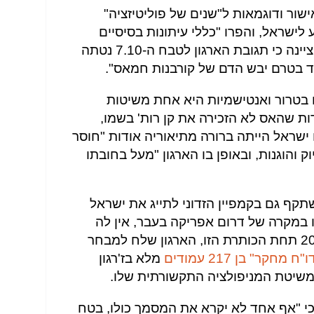
ור ודוגמאות ל"שנים של פוליטיזציה"
את פעילות HRW בנוגע לישראל, והפרו "כללי עיתונות בסיסיים
הנוגעים לאיזון וקולגיאליות". היא ציינה כי תגובת הארגון לטבח ה-7.10 נטתה
ד בטרם יבש הדם של קורבנות חמאס".
בטרור ואנטישמיות היא אחת משיטות
הקבועות של HRW. למרות שהאס לא הזכירה את קן רות' בשמו,
ישראל הייתה ברורה מתיאוריה אודות "חוסר
ק והוגנות, ובאופן בו הארגון "מעל בחובתו
ן המוסרי בשורות HRW השתקף גם בקמפיין הזדוני לתייג את ישראל
 במקרה של דרום אפריקה בעבר, אין לה
זכות קיום. בקמפיין שהושק ב-2021 תחת הכותרת הזו, הארגון שלח למבחר
ו"ח מחקר" בן 217 עמודים
מלא בז'רגון
משיטת המניפולציה התקשורתית שלו.
ת כי ראשי HRW ידעו כי "אף אחד לא יקרא את המסמך כולו, בטח