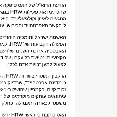
הודעת הדוא"ל של האס סיפקה איש
שהכתימו 
ל"הקשר האפרטהייד והכיבוש, עו
האשמת ישראל ותומכיה היהודים 
הפעולה 
האובססיה ארוכת השנים שלו עם 
מקצועיות ונטישת כל עקרון של דיו
לפעול למען זכויות אדם לכל".
הרקבו
כ"מדינת אפרטהייד", שבדיוק כמו
עיתונאים עותקים מוקדמים של
"ד
משפטי לכאורה ותעמולה, כחלק 
האס כותב