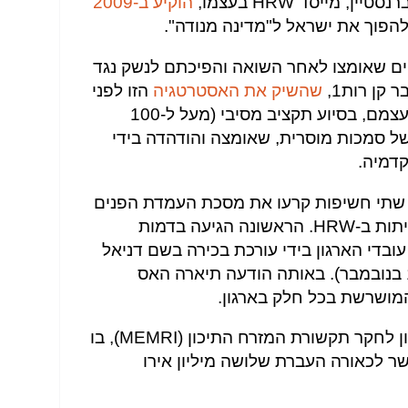
 מייסד HRW בעצמו,
הוקיע ב-2009
הפוך את ישראל ל"מדינה מנודה".
יים שאומצו לאחר השואה והפיכתם לנשק נגד
קן רות1,
שהשיק את האסטרטגיה
הזו לפני
כשני עשורים. רות' וחסידיו יצרו לעצמם, בסיוע תקציב מסיבי (מעל ל-100
2), מעין הילה של סמכות מוסרית, שאומצה והודהדה בידי
קדמיה.
 שתי חשיפות קרעו את מסכת העמדת הפנים
גיעה בדמות
נשלחה לכל 600 עובדי הארגון בידי עורכת בכירה בשם דניאל
האס, ביומה האחרון בתפקיד (14 בנובמבר). באותה הודעה תיארה האס
המושרשת בכל חלק בארגון.
קר תקשורת המזרח התיכון (MEMRI), בו
2 שאישר לכאורה העברת שלושה מיליון אירו