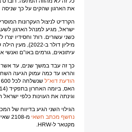
כל זה לא מהווה הפתעה. רוברט ברנסטיין,
את הארגון שהקים על כך שניסה ל
הקרדיט לניצול העקרונות המוסר
ישראל, מגיע למנהל הארגון לשעבר 
מיליון דולר ב-022
עיתונאים, גורמים באו"ם ואנשי א
כך זה עבד במשך שנים, עד אשר
והראו עד כמה עמוק הגיעה השחיתות ב-HRW. הראשונה ה
הודעת דוא"ל
ש
וגינתה את העוינות כלפי ישראל 
הגילוי השני הגיע בדיווח של המכון לח
נחשף מכתב חשאי
מ-108
מקטאר ל-HRW.