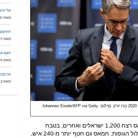
אל תתנו
מאת חא
ההתאבד
מאת דרו
האם אפ
מאת גי 
אין בעז
מאת בא
קן רות' במסיבת עיתונאים באו"ם ב-14 בינואר 2020 בניו יורק. (צילום: Johannes Eisele/AFP via Getty
ב-7 באוקטובר, ארגון הטרור חמאס רצח 1,200 ישראלים ואחרים, בטבח
מתוכנן שכלל עינויים אכזריים וחילול הגופות. חמאס גם חטף יותר מ-240 איש,