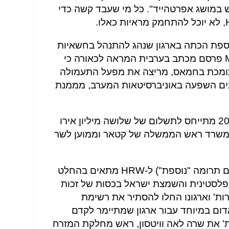
במושג אפרטהייד". כל מי שעבד קשה כדי
ספת הכתה בארגון שנהג להתנהל בחשאיות
רבה. ב-22 בנובמבר מכון MEMRI פרסם מכתב בערבית המראה לכאורה כי
תומכת בחמאס, מריצה את מפעל התעמולה
ונים השפעה באוניברסיטאות המערב, מממנת
המכתב שתוארך ל-15 בינואר 2018 מתייחס לתשלום של שלושה מיליון אירו
ל משרד ראש הממשלה של קטאר וממוען לשר
המימון הקטארי (המכתב מזכיר גם תרומה "נוספת") ל-HRW מתאים בהחלט
פלסטינית והשמצת ישראל בכסות של זכות
 והחוק הבינלאומי. ב-2009, רות' וארגונו החלו להסתיר את רשימת
מלאה ל-HRW, דגל אדום במיוחד עבור ארגון שמתיימר לקדם
ת' את שרה לאה וויטסון, ראש מחלקת המזרח