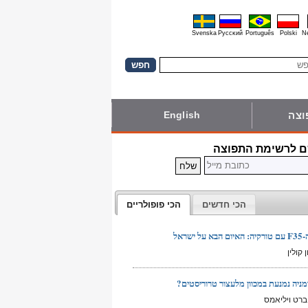
Svenska
Pyccĸий
Português
Polski
N
וצה
English
 לרשימת התפוצה
הכי חדשים
הכי פופולריים
ל ישראל
קולין
ניה נמנעת במכוון מלעצור טרוריסטים?
רט ויליאמס