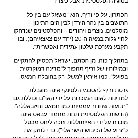
בסוגיה הפלסטינית. אבל כיצד?
הפתרון, על פי זריף, הוא "משאל עם בין כל
התושבים בין נהר הירדן לבין הים התיכון –
מוסלמים, נוצרים ויהודים – והפלסטינים שנדחקו
לחיי גלות במאה ה-20 (יחד עם צאצאיהם), ובו
תקבע מערכת שלטון עתידית ואפשרית".
בתהליך כזה, מן הסתם, ישראל תפסיק להתקיים
ובמילותיו של זריף תהפוך ל"מדינה דמוקרטית
בפועל", כמו איראן למשל, רק בהובלת חמאס.
גרסת זריף להסכמי הלסינקי אינה מוגבלת
למדינות לאום המוכרות על ידי האו"ם וכוללת גם
"תנועות שחרור עממיות כמו חמאס וחיזבאללה".
(הרשות הפלסטינית תחת מחמוד עבאס אינה
מוכרת על ידי האייתוללות וזוכה ליחס מבטל
כ"זרוע של הכיבוש הישראלי"). כדי לחזק את