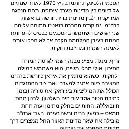
הסכמי הלסינקי נחתמו בקיץ 1975 לאחר שנתיים
של דיונים בין מדינות מערב אירופה, תחת הנהגה
אמריקנית, לבין מדינות ברית וורשה בראשות
ברה"מ. גם קנדה החברה בנאט"ו חתומה עליהם.
שני הגושים השתמשו בהסכמים כבסיס להפחתת
המתח בעידן המלחמה הקרה אך לא הפכו אותם
לאמנה רשמית ומחייבת חוקית.
זריף, מנגד, מציע מבנה רשמי לגרסת המזרח
התיכון. אולי מבלי משים, הוא משתמש במילה
"לחקות" כשהוא מדמיין את איראן כיורשת ברה"מ
המציבה כיום אתגר למערב, ואת ציר ההתנגדות
הכולל את המיליציות בעיראק, את סוריה (בזמן
כתיבת הטור אסד עוד היה בשלטון), לבנון תחת
חיזבאללה, החות'ים בחלק מתימן ועזה תחת
חמאס – כמעין ברית ורשה זעירה, בעוד ארה"ב
מובילה את שאר מדינות האזור החל ממצרים דרך
מדינות המפרץ ועד טורקיה.