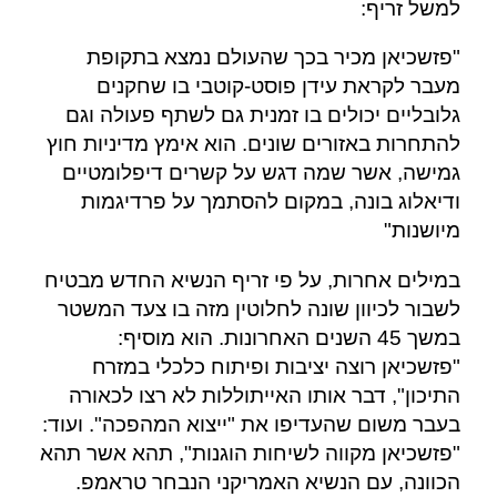
למשל זריף:
"פזשכיאן מכיר בכך שהעולם נמצא בתקופת
מעבר לקראת עידן פוסט-קוטבי בו שחקנים
גלובליים יכולים בו זמנית גם לשתף פעולה וגם
להתחרות באזורים שונים. הוא אימץ מדיניות חוץ
גמישה, אשר שמה דגש על קשרים דיפלומטיים
ודיאלוג בונה, במקום להסתמך על פרדיגמות
מיושנות"
במילים אחרות, על פי זריף הנשיא החדש מבטיח
לשבור לכיוון שונה לחלוטין מזה בו צעד המשטר
במשך 45 השנים האחרונות. הוא מוסיף:
"פזשכיאן רוצה יציבות ופיתוח כלכלי במזרח
התיכון", דבר אותו האייתוללות לא רצו לכאורה
בעבר משום שהעדיפו את "ייצוא המהפכה". ועוד:
"פזשכיאן מקווה לשיחות הוגנות", תהא אשר תהא
הכוונה, עם הנשיא האמריקני הנבחר טראמפ.