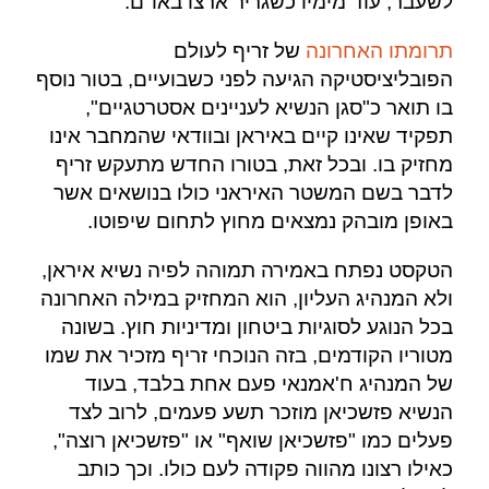
לשעבר, עוד מימיו כשגריר ארצו באו"ם.
תרומתו האחרונה
של זריף לעולם
הפובליציסטיקה הגיעה לפני כשבועיים, בטור נוסף
בו תואר כ"סגן הנשיא לעניינים אסטרטגיים",
תפקיד שאינו קיים באיראן ובוודאי שהמחבר אינו
מחזיק בו. ובכל זאת, בטורו החדש מתעקש זריף
לדבר בשם המשטר האיראני כולו בנושאים אשר
באופן מובהק נמצאים מחוץ לתחום שיפוטו.
הטקסט נפתח באמירה תמוהה לפיה נשיא איראן,
ולא המנהיג העליון, הוא המחזיק במילה האחרונה
בכל הנוגע לסוגיות ביטחון ומדיניות חוץ. בשונה
מטוריו הקודמים, בזה הנוכחי זריף מזכיר את שמו
של המנהיג ח'אמנאי פעם אחת בלבד, בעוד
הנשיא פזשכיאן מוזכר תשע פעמים, לרוב לצד
פעלים כמו "פזשכיאן שואף" או "פזשכיאן רוצה",
כאילו רצונו מהווה פקודה לעם כולו. וכך כותב