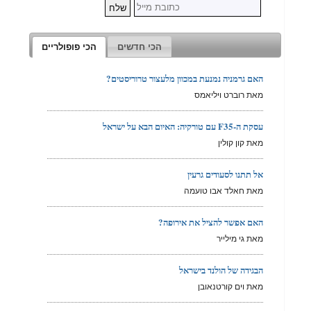
הכי חדשים
הכי פופולריים
האם גרמניה נמנעת במכוון מלעצור טרוריסטים?
מאת רוברט ויליאמס
עסקת ה-F35 עם טורקיה: האיום הבא על ישראל
מאת קון קולין
אל תתנו לסעודים גרעין
מאת חאלד אבו טועמה
האם אפשר להציל את אירופה?
מאת גי מילייר
הבגידה של הולנד בישראל
מאת וים קורטנאובן