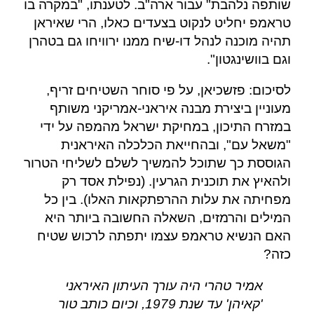
שותפה נלהבת" עבור ארה"ב. לטענתו, "במקרה בו
טראמפ יחליט לנקוט בצעדים כאלו, הרי שאיראן
תהיה מוכנה לנהל דו-שיח ממנו ירוויחו גם בטהרן
וגם בוושינגטון".
לסיכום: פזשכיאן, על פי סוחר השטיחים זריף,
מעוניין ביצירת מבנה איראני-אמריקני משותף
במזרח התיכון, במחיקת ישראל מהמפה על ידי
"משאל עם", ובהחייאת הכלכלה האיראנית
הגוססת כך שתוכל להמשיך לשלם לשליחי הטרור
ולהאיץ את תוכנית הגרעין. (נפילת אסד רק
מפחיתה את עלות ההרפתקאות האלו). בין כל
המילים והרמזים, השאלה החשובה ביותר היא
האם הנשיא טראמפ עצמו יתפתה לרכוש שטיח
כזה?
אמיר טהרי היה עורך העיתון האיראני
'קאיהן' עד שנת 1979, וכיום כותב טור