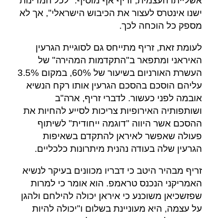
אשלייתו העצמית, זריף אף מוסיף: "לכל המדינות
ישנו אינטרס לעצור את הכיבוש הישראלי", אך לא
מספק כל הוכחה לכך.
לעומת זאת, זריף מתייחס גם לסוגיית הגרעין
האיראני ומתפאר ב"התקדמות המהירה" של
העשרת האורניום בשיעור של 60%, במקום 3.5%
עליהם הוסכם בהסכם הגרעין אותו רקח הנשיא
אובמה לפני כעשור. לדברי זריף, ארה"ב
ושותפותיה האירופיות צריכות לסייע להחיות את
ההסכם אשר היווה "דוגמה ייחודית" לשיתוף
פעולה שאפשר לאיראן להתקדם בשאיפות
הגרעין שלה בעודה נהנית מיתרונות כלכליים.
זריף מבהיר היטב כי דבריו מכוונים בעיקר לנשיא
האמריקני הנכנס טראמפ. הוא אומר כי למרות
שפזשכיאן משוכנע כי איראן יכולה להילחם ולהגן
על עצמה, היא מעוניינת בשלום ו"יכולה להיות